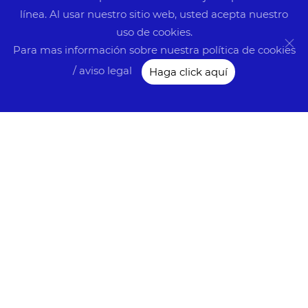
línea. Al usar nuestro sitio web, usted acepta nuestro
uso de cookies.
Para mas información sobre nuestra política de cookies
/ aviso legal
Haga click aquí
Contacto
C/ Travessera de Gràcia, 328, Local nº 2
Barcelona 08025
Sitemap
Preguntas frecuentes