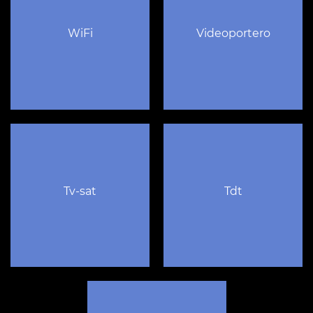
WiFi
Videoportero
Tv-sat
Tdt