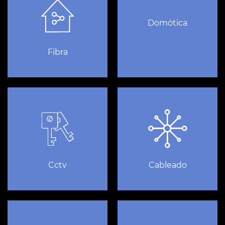
Domótica
Fibra
Cctv
Cableado